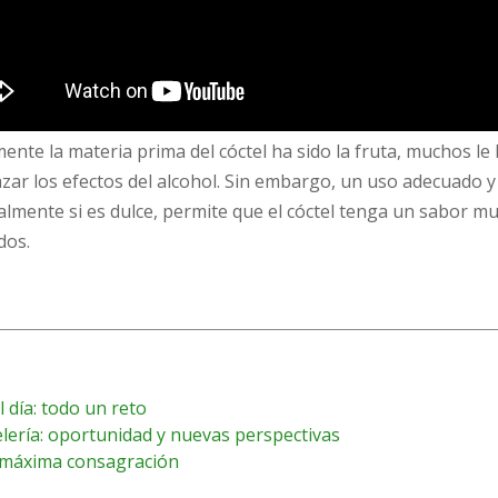
nte la materia prima del cóctel ha sido la fruta, muchos le 
azar los efectos del alcohol. Sin embargo, un uso adecuado 
cialmente si es dulce, permite que el cóctel tenga un sabor 
dos.
l día: todo un reto
lería: oportunidad y nuevas perspectivas
: máxima consagración